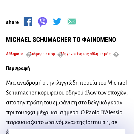
share
MICHAEL SCHUMACHER ΤΟ ΦΑΙΝΟΜΕΝΟ
Αθλήματα
Διάφορα σπορ
Μηχανοκίνητος αθλητισμός
MICHAEL SCHUMACHER ΤΟ ΦΑΙΝΟΜΕΝΟ
Περιγραφή
Μια αναδρομή στην ιλιγγιώδη πορεία του Μichael
Schumacher κορυφαίου οδηγού όλων των εποχών,
από την πρώτη του εμφάνιση στο Βελγικό γκραν
πρι του 1991 μέχρι και σήμερα. Ο Ρaolo D’Alessio
παρουσιάζει το «φαινόμενο» της formula 1, σε
έναν τόμο πλούσιο σε φωτογραφικό υλικό,