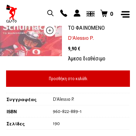
0
MICHAEL SCHUMACHER
ΤΟ ΦΑΙΝΟΜΕΝΟ
D'Alessıo P.
9,90
€
Άμεσα διαθέσιμο
Προσθήκη στο καλάθι
Συγγραφέας
D'Alessıo P.
ISBN
960-822-889-1
Σελίδες
190