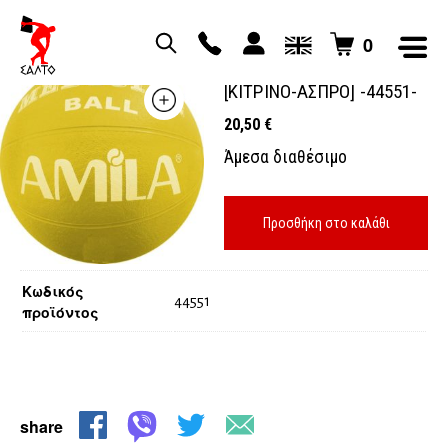
0
MEDICINE BALL 1kg AMILA
[ΚΙΤΡΙΝΟ-ΑΣΠΡΟ] -44551-
20,50
€
Άμεσα διαθέσιμο
Προσθήκη στο καλάθι
Κωδικός
44551
προϊόντος
share