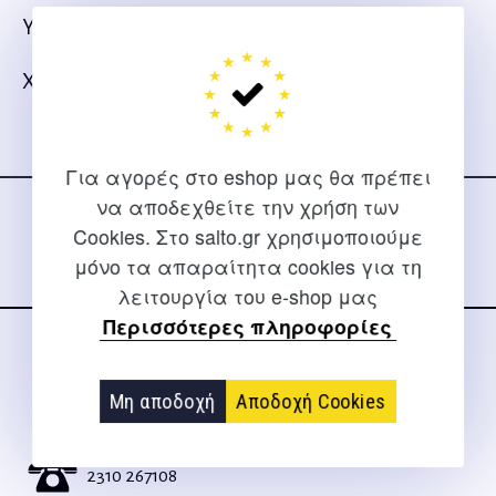
Υλικό: Rubber με κολλητές ενώσεις.
Χρώμα: Κίτρινο.
Ακολουθήστε μας
Για αγορές στο eshop μας θα πρέπει
στα social media
να αποδεχθείτε την χρήση των
Cookies. Στο salto.gr χρησιμοποιούμε
μόνο τα απαραίτητα cookies για τη
λειτουργία του e-shop μας
Περισσότερες πληροφορίες
ΕΠΙΚΟΙΝΩΝΊΑ
Μη αποδοχή
Αποδοχή Cookies
Για διευκρινίσεις και υποστήριξη παραγγελιών μέσω του
Internet
2310 267108