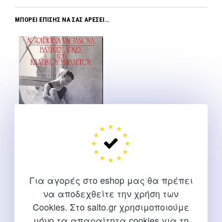
ΜΠΟΡΕΊ ΕΠΊΣΗΣ ΝΑ ΣΑΣ ΑΡΈΣΕΙ…
Βασικές αρχές του
Για αγορές στο eshop μας θα πρέπει
κλασικού μπαλέτου
να αποδεχθείτε την χρήση των
Vaganova A.
Cookies. Στο salto.gr χρησιμοποιούμε
μόνο τα απαραίτητα cookies για τη
Original
Η
21,30
€
19,17
€