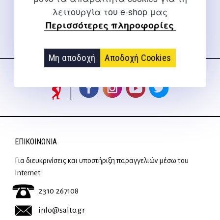
λειτουργία του e-shop μας
price
τρέχουσα
Περισσότερες πληροφορίες
was:
τιμή
21,30 €.
είναι:
Ακολουθήστε μας
19,17 €.
Μη αποδοχή
Αποδοχή Cookies
στα social media
ΕΠΙΚΟΙΝΩΝΊΑ
Για διευκρινίσεις και υποστήριξη παραγγελιών μέσω του
Internet
2310 267108
info@salto.gr