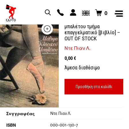
0
Μάθημα κλασικού
μπαλέτου τμήμα
επαγγελματικό [βιβλίο] –
OUT OF STOCK
Ντε Πιαν Λ.
0,00
€
Άμεσα διαθέσιμο
Προσθήκη στο καλάθι
Συγγραφέας
Ντε Πιαν Λ.
ISBN
000-001-130-7