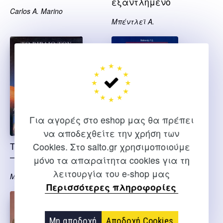
εξαντλημένο
Carlos A. Marino
Μπέντλεϊ Α.
Για αγορές στο eshop μας θα πρέπει
να αποδεχθείτε την χρήση των
Το βιβλίο του μασάζ
Αθλητικό μασάζ
Cookies. Στο salto.gr χρησιμοποιούμε
– εξαντλημένο
(Προσφορά)
μόνο τα απαραίτητα cookies για τη
λειτουργία του e-shop μας
Maxwell-Hudson C.
Dubrovsky V. J.
Περισσότερες πληροφορίες
Μη αποδοχή
Αποδοχή Cookies