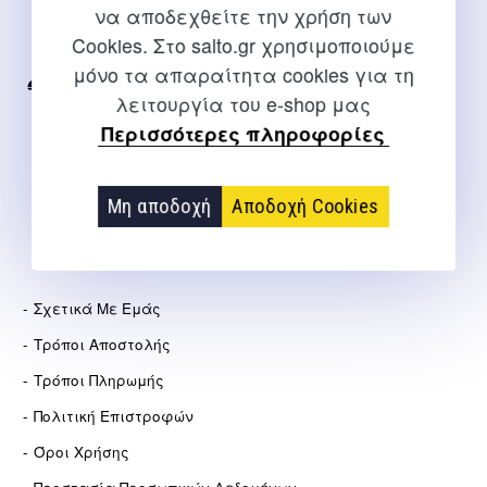
να αποδεχθείτε την χρήση των
Για διευκρινίσεις και υποστήριξη παραγγελιών μέσω του
Cookies. Στο salto.gr χρησιμοποιούμε
Internet
μόνο τα απαραίτητα cookies για τη
2310 267108
λειτουργία του e-shop μας
Περισσότερες πληροφορίες
info@salto.gr
Αγγελάκη 21, Θεσσαλονίκη
Μη αποδοχή
Αποδοχή Cookies
ΕΤΑΙΡΕΊΑ
Σχετικά Με Εμάς
Τρόποι Αποστολής
Τρόποι Πληρωμής
Πολιτική Επιστροφών
Όροι Χρήσης