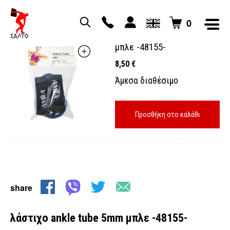
0
λάστιχο ankle tube 5mm
μπλε -48155-
8,50
€
Άμεσα διαθέσιμο
Προσθήκη στο καλάθι
share
λάστιχο ankle tube 5mm μπλε -48155-