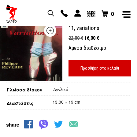
0
La danse par le disque vol.
11, variations
Original
Η
22,00
€
16,00
€
price
τρέχουσα
Άμεσα διαθέσιμο
was:
τιμή
22,00 €.
είναι:
16,00 €.
Προσθήκη στο καλάθι
Γλώσσα δίσκου
Αγγλικά
13,00 × 19 cm
Διαστάσεις
share