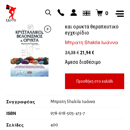
0
Κρυσταλλικός βελονισμός
και ορυκτά θεραπευτικό
εγχειρίδιο
Μπρατη Shakila Ιωάννα
Original
Η
24,38
€
21,94
€
price
τρέχουσα
Άμεσα διαθέσιμο
was:
τιμή
24,38 €.
είναι:
21,94 €.
Προσθήκη στο καλάθι
Συγγραφέας
Μπρατη Shakila Ιωάννα
ISBN
978-618-505-413-7
Σελίδες
400