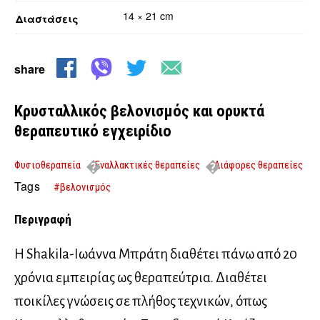
14 × 21 cm
Διαστάσεις
share
Κρυσταλλικός βελονισμός και ορυκτά
θεραπευτικό εγχειρίδιο
Φυσιοθεραπεία
Εναλλακτικές θεραπείες
Διάφορες θεραπείες
Κρυσταλλικός βελονισμός και ορυκτά θεραπευτικό εγχειρίδιο
Tags
#βελονισμός
Περιγραφή
Η Shakila-Ιωάννα Μπράτη διαθέτει πάνω από 20
χρόνια εμπειρίας ως θεραπεύτρια. Διαθέτει
ποικίλες γνώσεις σε πλήθος τεχνικών, όπως