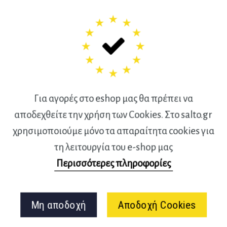
άμπα και τον οδήγησαν να
με διαχρονική παρακαταθήκη.
μάς αφηγείται τους επικούς
οτυχίες της ζωής του Κόμπι
μαθήματα ζωής από τη
 κυνηγήσει το άπιαστο όνειρό
Για αγορές στο eshop μας θα πρέπει να
αποδεχθείτε την χρήση των Cookies. Στο salto.gr
χρησιμοποιούμε μόνο τα απαραίτητα cookies για
διου του Μαύρου Μάμπα.
τη λειτουργία του e-shop μας
ι: από τα παιδικά του χρόνια,
Περισσότερες πληροφορίες
η καριέρα του στους Λος
Μη αποδοχή
Αποδοχή Cookies
οτυπώνει το πνεύμα του