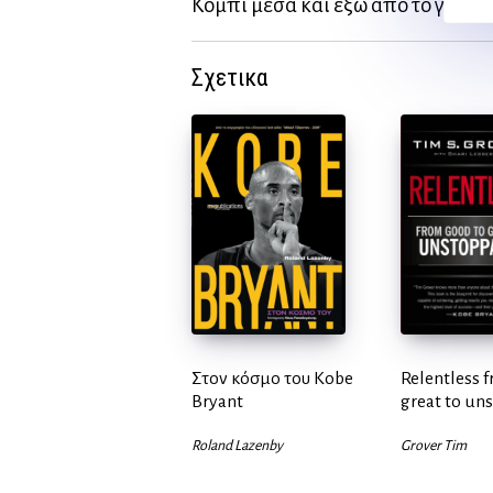
Κόμπι μέσα και έξω από το γήπεδ
Σχετικα
Στον κόσμο του Kobe
Relentless 
Bryant
great to un
Roland Lazenby
Grover Tim