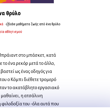
να θρύλο
ικά
Kobe μαθήματα ζωής από ένα θρύλο
ρία αθλητισμού
Μπράιαντ στο μπάσκετ, κατά
ε το ένα ρεκόρ μετά το άλλο,
αβαστεί ως ένας οδηγός για
που ο Κόμπι διέθετε τρομερό
ήταν το ακατάβλητο εργασιακό
 μαθαίνει, η ατσάλινη
 φιλοδοξία του -όλα αυτά που