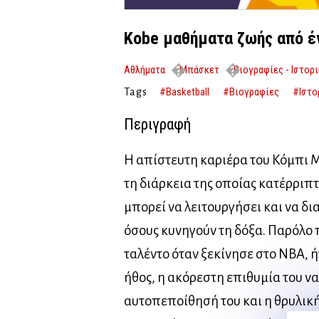
Kobe μαθήματα ζωής από έ
Αθλήματα
Μπάσκετ
Βιογραφίες - Ιστορ
#Basketball
#Βιογραφίες
#Ιστο
Tags
Περιγραφή
Η απίστευτη καριέρα του Κόμπι 
τη διάρκεια της οποίας κατέρριπτ
μπορεί να λειτουργήσει και να δι
όσους κυνηγούν τη δόξα. Παρόλο 
ταλέντο όταν ξεκίνησε στο NBA, 
ήθος, η ακόρεστη επιθυμία του να
αυτοπεποίθησή του και η θρυλική