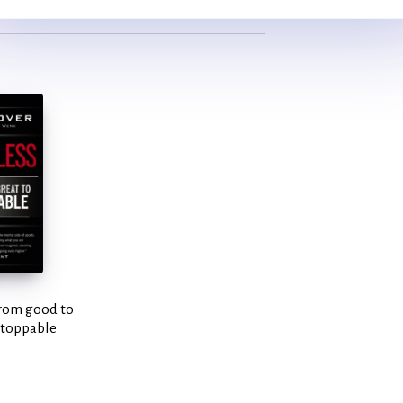
ο.
from good to
stoppable