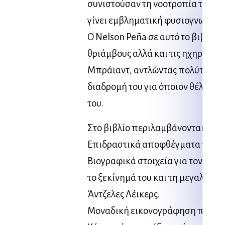
συνιστούσαν τη νοοτροπία του Μ
γίνει εμβληματική φυσιογνωμία 
Ο Nelson Peña σε αυτό το βιβλίο 
θριάμβους αλλά και τις ηχηρές απ
Μπράιαντ, αντλώντας πολύτιμα 
διαδρομή του για όποιον θέλει να
του.
Στο βιβλίο περιλαμβάνονται
Επιδραστικά αποφθέγματα του ί
Βιογραφικά στοιχεία για τον Κόμπ
το ξεκίνημά του και τη μεγαλειώδ
Άντζελες Λέικερς.
Μοναδική εικονογράφηση που απ