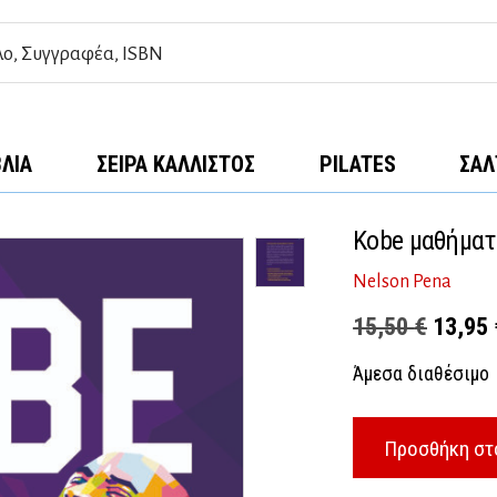
ΒΛΊΑ
ΣΕΙΡΆ ΚΆΛΛΙΣΤΟΣ
PILATES
ΣΑΛ
Kobe μαθήματ
Nelson Pena
Origina
15,50
€
13,95
price
Άμεσα διαθέσιμο
was:
15,50 
Προσθήκη στ