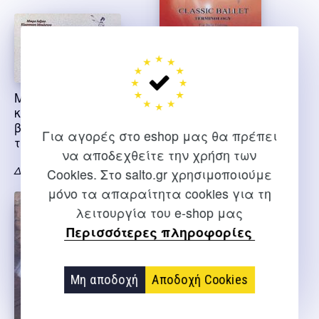
Μικρό λεξικό
Τερμινολογία
κλασικού μπαλέτου
κλασικού μπαλέτου
βασική τεχνική και
Για αγορές στο eshop μας θα πρέπει
τερμινολογία
Διονυσσίου Γ.
να αποδεχθείτε την χρήση των
Διονυσσίου Γ.
Cookies. Στο salto.gr χρησιμοποιούμε
μόνο τα απαραίτητα cookies για τη
λειτουργία του e-shop μας
Περισσότερες πληροφορίες
Μη αποδοχή
Αποδοχή Cookies