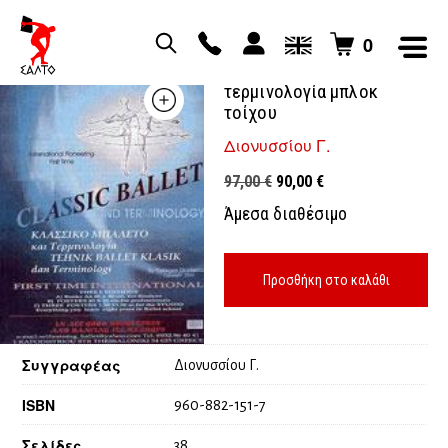
0
Κλασσικό μπαλέτο και
τερμινολογία μπλοκ
τοίχου
Διονυσσίου Γ.
Original
Η
97,00
€
90,00
€
price
τρέχουσα
Άμεσα διαθέσιμο
was:
τιμή
97,00 €.
είναι:
90,00 €.
Προσθήκη στο καλάθι
Συγγραφέας
Διονυσσίου Γ.
ISBN
960-882-151-7
Σελίδες
38