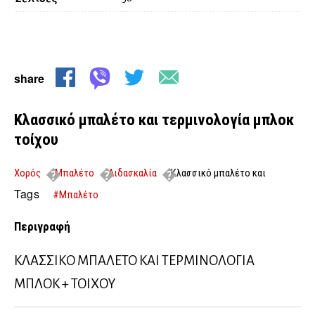
share
Κλασσικό μπαλέτο και τερμινολογία μπλοκ
τοίχου
Χορός
Μπαλέτο
Διδασκαλία
Κλασσικό μπαλέτο και
τερμινολογία μπλοκ τοίχου
Tags
#Μπαλέτο
Περιγραφή
ΚΛΑΣΣΙΚΟ ΜΠΑΛΕΤΟ ΚΑΙ ΤΕΡΜΙΝΟΛΟΓΙΑ
ΜΠΛΟΚ + ΤΟΙΧΟΥ