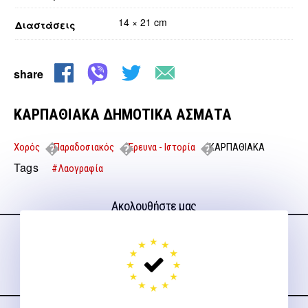
14 × 21 cm
Διαστάσεις
share
ΚΑΡΠΑΘΙΑΚΑ ΔΗΜΟΤΙΚΑ ΑΣΜΑΤΑ
Χορός
Παραδοσιακός
Έρευνα - Ιστορία
ΚΑΡΠΑΘΙΑΚΑ
ΔΗΜΟΤΙΚΑ ΑΣΜΑΤΑ
Tags
#Λαογραφία
Ακολουθήστε μας
στα social media