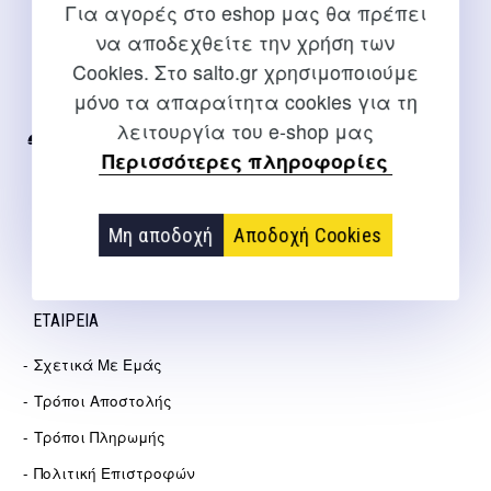
Για αγορές στο eshop μας θα πρέπει
ΕΠΙΚΟΙΝΩΝΊΑ
να αποδεχθείτε την χρήση των
Cookies. Στο salto.gr χρησιμοποιούμε
Για διευκρινίσεις και υποστήριξη παραγγελιών μέσω του
μόνο τα απαραίτητα cookies για τη
Internet
λειτουργία του e-shop μας
2310 267108
Περισσότερες πληροφορίες
info@salto.gr
Μη αποδοχή
Αποδοχή Cookies
Αγγελάκη 21, Θεσσαλονίκη
ΕΤΑΙΡΕΊΑ
Σχετικά Με Εμάς
Τρόποι Αποστολής
Τρόποι Πληρωμής
Πολιτική Επιστροφών