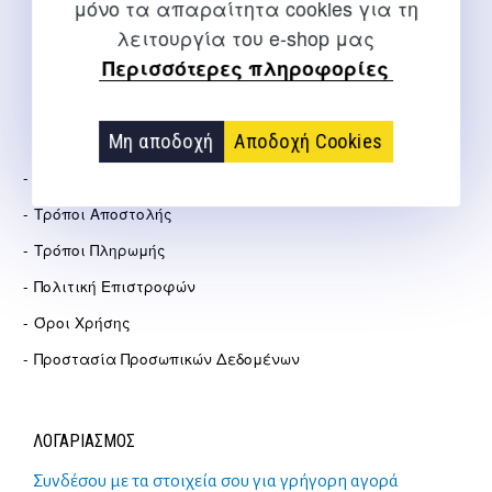
info@salto.gr
μόνο τα απαραίτητα cookies για τη
λειτουργία του e-shop μας
Αγγελάκη 21, Θεσσαλονίκη
Περισσότερες πληροφορίες
ΕΤΑΙΡΕΊΑ
Μη αποδοχή
Αποδοχή Cookies
Σχετικά Με Εμάς
Τρόποι Αποστολής
Τρόποι Πληρωμής
Πολιτική Επιστροφών
Όροι Χρήσης
Προστασία Προσωπικών Δεδομένων
ΛΟΓΑΡΙΑΣΜΟΣ
Συνδέσου με τα στοιχεία σου για γρήγορη αγορά