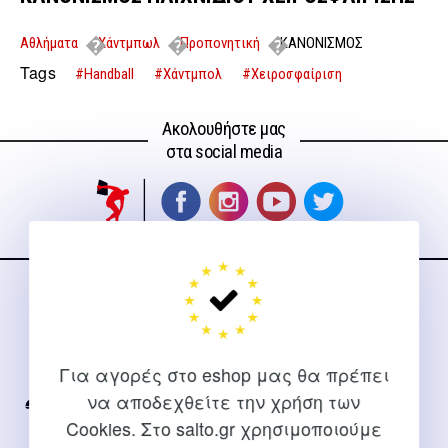
Αθλήματα
Χάντμπωλ
Προπονητική
ΚΑΝΟΝΙΣΜΟΣ
ΠΑΙΧΝΙΔΙΟΥ ΧΕΙΡΟΣΦΑΙΡΙΣΗΣ
Tags
#Handball
#Χάντμπολ
#Χειροσφαίριση
Ακολουθήστε μας
στα social media
ΕΠΙΚΟΙΝΩΝΊΑ
Για διευκρινίσεις και υποστήριξη παραγγελιών μέσω του
Για αγορές στο eshop μας θα πρέπει
Internet
να αποδεχθείτε την χρήση των
2310 267108
Cookies. Στο salto.gr χρησιμοποιούμε