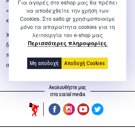
Αθλητισμός, αποτελούν απεικόνιση ενός
Για αγορές στο eshop μας θα πρέπει
να αποδεχθείτε την χρήση των
«μικρόκοσμου», που είναι συνδεδεμένος με κάθε
Cookies. Στο salto.gr χρησιμοποιούμε
κοινωνία.
μόνο τα απαραίτητα cookies για τη
λειτουργία του e-shop μας
Χωρίς αμφιβολία, τα φαινόμενα αυτά είναι
Περισσότερες πληροφορίες
δημιουργήματα της ανθρώπινης ύπαρξης και του
πολιτισμού μιας κοινωνίας, με την οποία είναι
Μη αποδοχή
Αποδοχή Cookies
αδιάσπαστα συνδεδεμένα.
Ακολουθήστε μας
στα social media