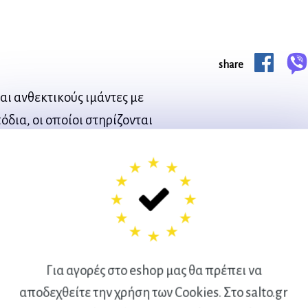
share
αι ανθεκτικούς ιμάντες με
πόδια, οι οποίοι στηρίζονται
πιτρέπουν να πάρουμε
ς το βάρος του σώματος και
ες τις μυϊκές ομάδες
ορροπία, δύναμη και
 καταπόνηση για τις
Για αγορές στο eshop μας θα πρέπει να
αποδεχθείτε την χρήση των Cookies. Στο salto.gr