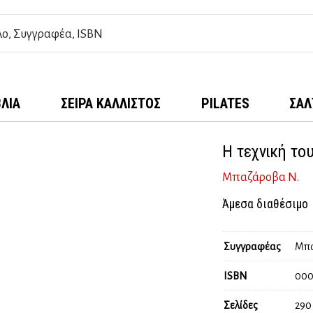
ΒΛΊΑ
ΣΕΙΡΆ ΚΆΛΛΙΣΤΟΣ
PILATES
ΣΑΛ
Η τεχνική το
Μπαζάροβα Ν.
Άμεσα διαθέσιμο
Συγγραφέας
Μπα
ISBN
000
Σελίδες
290