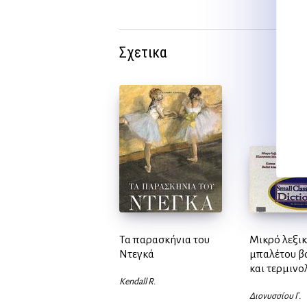
21,30 €.
είναι:
19,17 €.
Σχετικα
Τα παρασκήνια του
Μικρό λεξικ
Ντεγκά
μπαλέτου βα
και τερμινο
Kendall R.
Διονυσσίου Γ.