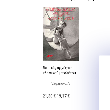
Βασικές αρχές του
κλασικού μπαλέτου
Vaganova A.
Original
Η
21,30
€
19,17
€
price
τρέχουσα
was:
τιμή