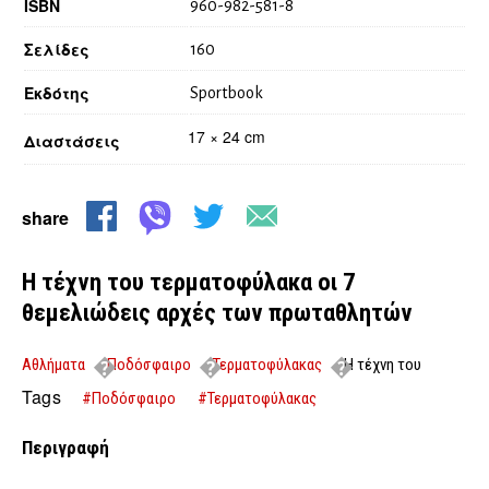
ISBN
960-982-581-8
Σελίδες
160
Εκδότης
Sportbook
17 × 24 cm
Διαστάσεις
share
Η τέχνη του τερματοφύλακα οι 7
θεμελιώδεις αρχές των πρωταθλητών
Αθλήματα
Ποδόσφαιρο
Τερματοφύλακας
Η τέχνη του
τερματοφύλακα οι 7 θεμελιώδεις αρχές των πρωταθλητών
Tags
#Ποδόσφαιρο
#Τερματοφύλακας
Περιγραφή