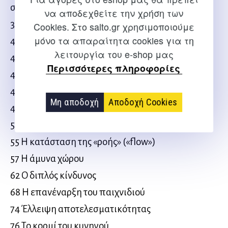
στην μπάλα
να αποδεχθείτε την χρήση των
38 Η μη συνειδητή παθητικότητα
Cookies. Στο salto.gr χρησιμοποιούμε
μόνο τα απαραίτητα cookies για τη
41 Η πλάγια περιστροφή
λειτουργία του e-shop μας
43 «Αδύνατη αποστολή» («Mission impossible»)
Περισσότερες πληροφορίες
45 Θεμελιώδης αρχή 6: Τόλμη
47 Το ταλέντο του τερματοφύλακα
Μη αποδοχή
Αποδοχή Cookies
48 Θεμελιώδης αρχή 7: Ελεγχόμενη συγκέντρωση
51 Ο πρόσθετος παράγοντας των φιλάθλων
55 Η κατάσταση της «ροής» («flow»)
57 Η άμυνα χώρου
62 Ο διπλός κίνδυνος
68 Η επανέναρξη του παιχνιδιού
74 Έλλειψη αποτελεσματικότητας
76 Το κορμί του κυνηγού