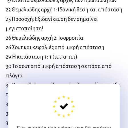
19 Οι επτά θεμελιώδεις αρχές των πρωταθλητών
22 Θεμελιώδης αρχή 1: Ιδανική θέση και απόσταση
25 Προσοχή: Εξιδανίκευση δεν σημαίνει
μεγιστοποίηση!
26 Θεμελιώδης αρχή 2: Ισορροπία
26 Σουτ και κεφαλιές από μικρή απόσταση
29 Η κατάσταση 1 : 1 (τετ-α-τετ)
30 Το σουτ από μικρή απόσταση σε πάσα από
πλάγια
31 Η απευθείας εκτέλεση φάουλ  η μεγάλη παγίδα
της «σπέκουλας»
32 Θεμελιώδης αρχή 3: Έγκαιρα έτοιμος
35 Θεμελιώδης αρχή 4: Σωστή έναρξη
38 Θεμελιώδης αρχή 5: Γρήγορα και ενεργητικά
Για αγορές στο eshop μας θα πρέπει