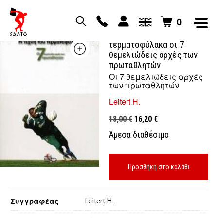
0
Η τέχνη του
τερματοφύλακα οι 7
θεμελιώδεις αρχές των
πρωταθλητών
Οι 7 θεμελιώδεις αρχές
των πρωταθλητών
Leitert H.
Original
Η
18,00
€
16,20
€
price
τρέχουσα
Άμεσα διαθέσιμο
was:
τιμή
18,00 €.
είναι:
16,20 €.
Προσθήκη στο καλάθι
Συγγραφέας
Leitert H.