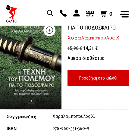
0
Η ΤΕΧΝΗ ΤΟΥ ΠΟΛΕΜΟΥ
ΓΙΑ ΤΟ ΠΟΔΟΣΦΑΙΡΟ
Χαραλαμπόπουλος Χ.
Original
Η
15,90
€
14,31
€
price
τρέχουσα
Άμεσα διαθέσιμο
was:
τιμή
15,90 €.
είναι:
14,31 €.
Προσθήκη στο καλάθι
Συγγραφέας
Χαραλαμπόπουλος Χ.
ISBN
978-960-531-360-9