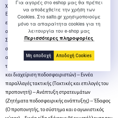
Για αγορές στο eshop μας θα πρέπει
χρηματοδότησης και η σύσταση του ρόστερ) –
να αποδεχθείτε την χρήση των
Επιθετική στρατηγική (Η στρατηγική της
Cookies. Στο salto.gr χρησιμοποιούμε
επίθεσης) – Στρατηγική τοποθέτηση (Οργάνωση
μόνο τα απαραίτητα cookies για τη
λειτουργία του e-shop μας
ομάδων και διάταξη αγωνιστικού υλικού) –
Περισσότερες πληροφορίες
Συμβατικό και ανορθόδοξο (Δημιουργία
στρατηγικού πλεονεκτήματος) – Ισχυρά και
Μη αποδοχή
Αποδοχή Cookies
αδύνατα σημεία (Πλεονεκτήματα και αδυναμίες
του παιχνιδιού) – Ελιγμός (Καθοδήγηση ομάδας
και διαχείριση ποδοσφαιριστών) – Εννέα
παραλλαγές τακτικής (Τακτικές και επιλογές του
προπονητή) – Ανάπτυξη στρατευμάτων
(Ζητήματα ποδοσφαιρικής ανάπτυξης) – Έδαφος
(Ο προπονητής, το σύστημα και ο αγωνιστικός