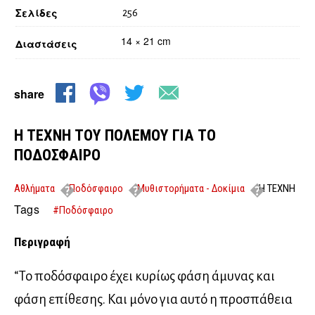
Σελίδες
256
14 × 21 cm
Διαστάσεις
share
Η ΤΕΧΝΗ ΤΟΥ ΠΟΛΕΜΟΥ ΓΙΑ ΤΟ
ΠΟΔΟΣΦΑΙΡΟ
Αθλήματα
Ποδόσφαιρο
Μυθιστορήματα - Δοκίμια
Η ΤΕΧΝΗ
ΤΟΥ ΠΟΛΕΜΟΥ ΓΙΑ ΤΟ ΠΟΔΟΣΦΑΙΡΟ
Tags
#Ποδόσφαιρο
Περιγραφή
“Το ποδόσφαιρο έχει κυρίως φάση άμυνας και
φάση επίθεσης. Και μόνο για αυτό η προσπάθεια