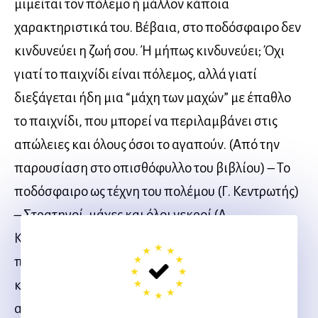
μιμείται τον πόλεμο ή μάλλον κάποια
χαρακτηριστικά του. Βέβαια, στο ποδόσφαιρο δεν
κινδυνεύει η ζωή σου. Ή μήπως κινδυνεύει; Όχι
γιατί το παιχνίδι είναι πόλεμος, αλλά γιατί
διεξάγεται ήδη μια “μάχη των μαχών” με έπαθλο
το παιχνίδι, που μπορεί να περιλαμβάνει στις
απώλειες και όλους όσοι το αγαπούν. (Από την
παρουσίαση στο οπισθόφυλλο του βιβλίου) – Το
ποδόσφαιρο ως τέχνη του πολέμου (Γ. Κεντρωτής)
– Στρατηγοί, μάχες και όλοι νεκροί (Α.
Καρπετόπουλος) – Ένα παιχνίδι πολέμου ή ένας
πόλεμος για το παιχνίδι; – Εκτίμηση της
κατάστασης (Πρόβλεψη του ποδοσφαιρικού
αποτελέσματος) – Διεξαγωγή πολέμου (Οι πηγές