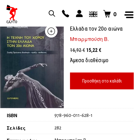
0
Η τέχνη του χορού στην
Ελλάδα τον 20ο αιώνα
Μπαρμπούση Β.
Original
Η
16,92
€
15,22
€
price
τρέχουσα
Άμεσα διαθέσιμο
was:
τιμή
16,92 €.
είναι:
15,22 €.
Προσθήκη στο καλάθι
ISBN
978-960-011-628-1
Σελίδες
282