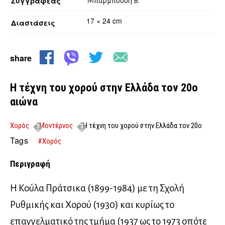
Συγγραφέας
Μπαρμπούση Β.
17 × 24 cm
Διαστάσεις
share
Η τέχνη του χορού στην Ελλάδα τον 20ο
αιώνα
Χορός
Μοντέρνος
Η τέχνη του χορού στην Ελλάδα τον 20ο
αιώνα
Tags
#Χορός
Περιγραφή
Η Κούλα Πράτσικα (1899-1984) με τη Σχολή
Ρυθμικής και Χορού (1930) και κυρίως το
επαγγελματικό της τμήμα (1937 ως το 1973 οπότε