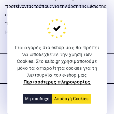
προτείνοντας τρόπους για την άρση της μέσω της
αλληλοαποδοχής. Απευθύνεται σ’ όλα τα άτομα
που ασχολούνται με θέματα αναπήρων και όχι
μόνο.
Για αγορές στο eshop μας θα πρέπει
Ακολουθήστε μας
να αποδεχθείτε την χρήση των
στα social media
Cookies. Στο salto.gr χρησιμοποιούμε
μόνο τα απαραίτητα cookies για τη
λειτουργία του e-shop μας
Περισσότερες πληροφορίες
ΕΠΙΚΟΙΝΩΝΊΑ
Μη αποδοχή
Αποδοχή Cookies
Για διευκρινίσεις και υποστήριξη παραγγελιών μέσω του
Internet