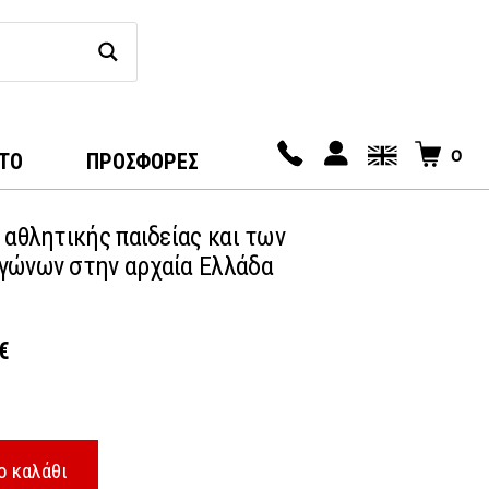
0
ΤΟ
ΠΡΟΣΦΟΡΕΣ
 αθλητικής παιδείας και των
γώνων στην αρχαία Ελλάδα
l
Η
€
τρέχουσα
τιμή
€.
είναι:
ο καλάθι