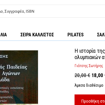
ΒΛΊΑ
ΣΕΙΡΆ ΚΆΛΛΙΣΤΟΣ
PILATES
ΣΑΛ
H ιστορία της
ολυμπιακών α
Γιάτσης Σωτήρης
Origina
20,00
€
18,00
price
Άμεσα διαθέσιμο
was:
20,00 
Προσθήκη στ