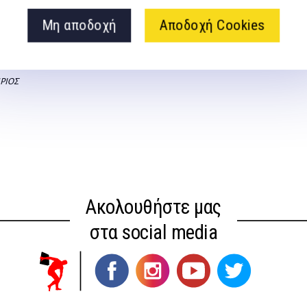
όσμο κατά
ερωτήσεις και απαντήσεις
Μη αποδοχή
Αποδοχή Cookies
ορωμαικούς
πολλαπλών επιλογών
 και
Ομάδα συγγραφέων
ΡΙΟΣ
Ακολουθήστε μας
στα social media