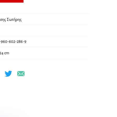
18,00 €.
τσης Σωτήρης
-960-602-286-9
 24 cm