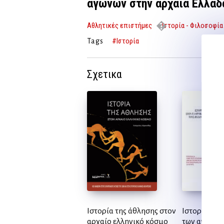
αγώνων στην αρχαία Ελλάδ
Αθλητικές επιστήμες
Ιστορία - Φιλοσοφία
ολυμπιακών αγώνων στην αρχαία Ελλάδα
#Ιστορία
Tags
Σχετικα
Ιστορία της άθλησης στον
Ιστορία της
αρχαίο ελληνικό κόσμο
των αγώνων