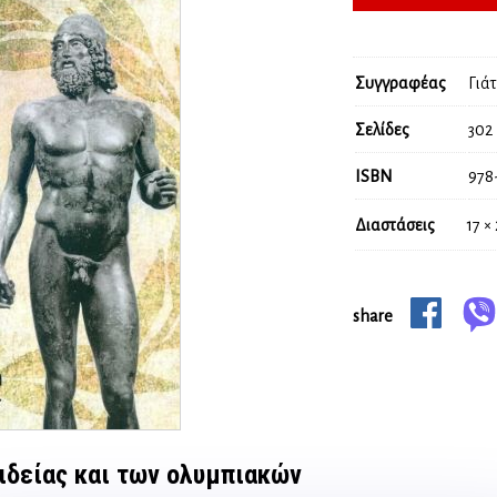
Συγγραφέας
Γιά
Σελίδες
302
ISBN
978
Διαστάσεις
17 ×
share
αιδείας και των ολυμπιακών