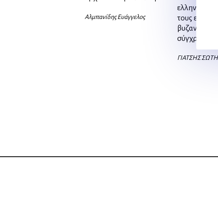
ελληνικό κ
Αλμπανίδης Ευάγγελος
τους ελλην
βυζαντινούς
σύγχρονους
ΓΙΑΤΣΗΣ ΣΩΤΗ