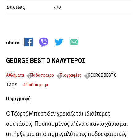
Σελίδες
470
share
GEORGE BEST Ο ΚΑΛΥΤΕΡΟΣ
Αθλήματα
Ποδόσφαιρο
Βιογραφίες
GEORGE BEST Ο
ΚΑΛΥΤΕΡΟΣ
Tags
#Ποδόσφαιρο
Περιγραφή
Ο Τζορτζ Μπεστ δεν χρειάζεται ιδιαίτερες
συστάσεις. Προικισμένος μ’ ένα σπάνιο χάρισμα,
υπήρξε μια από τις μεγαλύτερες ποδοσφαιρικές