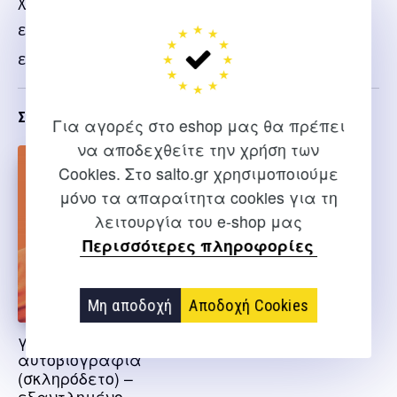
χρόνια. Το Ο Καλύτερος είναι η δραματική όσο και
εμπνευσμένη αφήγηση μίας εκπληκτικής ζωής –
ειπωμένη από τον ίδιο τον κεντρικό της ήρωα.
Σχετικα
Για αγορές στο eshop μας θα πρέπει
να αποδεχθείτε την χρήση των
Cookies. Στο salto.gr χρησιμοποιούμε
μόνο τα απαραίτητα cookies για τη
λειτουργία του e-shop μας
Περισσότερες πληροφορίες
Μη αποδοχή
Αποδοχή Cookies
γιόχαν η
αυτοβιογραφία
(σκληρόδετο) –
εξαντλημένο