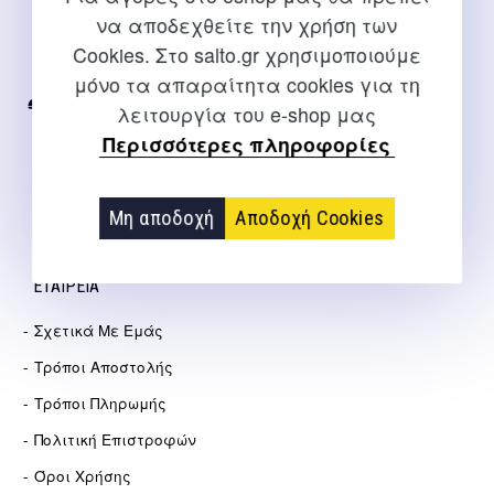
ΕΠΙΚΟΙΝΩΝΊΑ
να αποδεχθείτε την χρήση των
Για διευκρινίσεις και υποστήριξη παραγγελιών μέσω του
Cookies. Στο salto.gr χρησιμοποιούμε
Internet
μόνο τα απαραίτητα cookies για τη
λειτουργία του e-shop μας
2310 267108
Περισσότερες πληροφορίες
info@salto.gr
Αγγελάκη 21, Θεσσαλονίκη
Μη αποδοχή
Αποδοχή Cookies
ΕΤΑΙΡΕΊΑ
Σχετικά Με Εμάς
Τρόποι Αποστολής
Τρόποι Πληρωμής
Πολιτική Επιστροφών
Όροι Χρήσης