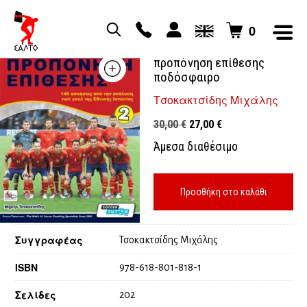
0
Εθνική ισπανίας
προπόνηση επίθεσης
ποδόσφαιρο
Τσοκακτσίδης Μιχάλης
Original
Η
30,00
€
27,00
€
price
τρέχουσα
Άμεσα διαθέσιμο
was:
τιμή
30,00 €.
είναι:
27,00 €.
Προσθήκη στο καλάθι
Συγγραφέας
Τσοκακτσίδης Μιχάλης
ISBN
978-618-801-818-1
Σελίδες
202