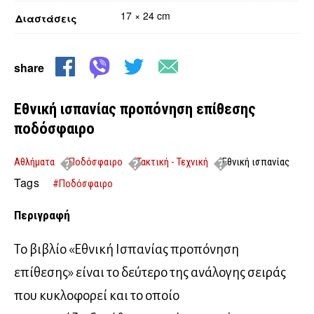
17 × 24 cm
Διαστάσεις
share
Εθνική ισπανίας προπόνηση επίθεσης
ποδόσφαιρο
Αθλήματα
Ποδόσφαιρο
Τακτική - Τεχνική
Εθνική ισπανίας
προπόνηση επίθεσης ποδόσφαιρο
Tags
#Ποδόσφαιρο
Περιγραφή
Το βιβλίο «Εθνική Ισπανίας προπόνηση
επίθεσης» είναι το δεύτερο της ανάλογης σειράς
που κυκλοφορεί και το οποίο