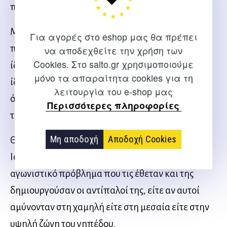
προπονητικά σημεία κλειδιά.
Μπορείτε να χρησιμοποιήσετε αυτές τις έτοιμες
Για αγορές στο eshop μας θα πρέπει
προπονητικές μονάδες για να προπονηθείτε στις
να αποδεχθείτε την χρήση των
Cookies. Στο salto.gr χρησιμοποιούμε
ίδιες αγωνιστικές καταστάσεις και έχοντας τους
μόνο τα απαραίτητα cookies για τη
ίδιους στόχους στην επιθετική σας λειτουργία,
λειτουργία του e-shop μας
όπως επίσης και στη φάση της μετάβασης από
Περισσότερες πληροφορίες
την άμυνα στην επίθεση.
Μη αποδοχή
Αποδοχή Cookies
Θα μπορέσετε να δείτε ακριβώς πώς η Εθνική
Ισπανίας έβρισκε λύσεις απέναντι σε κάθε
αγωνιστικό πρόβλημα που τις έθεταν και της
δημιουργούσαν οι αντίπαλοί της, είτε αν αυτοί
αμύνονταν στη χαμηλή είτε στη μεσαία είτε στην
υψηλή ζώνη του γηπέδου.