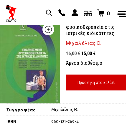
0
Εφαρμοσμένη
φυσικοθεραπεία στις
ιατρικές ειδικότητες
Μιχαλέλιας Θ.
Original
Η
16,00
€
15,00
€
price
τρέχουσα
Άμεσα διαθέσιμο
was:
τιμή
16,00 €.
είναι:
15,00 €.
Προσθήκη στο καλάθι
Συγγραφέας
Μιχαλέλιας Θ.
ISBN
960-121-269-4