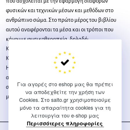
που ασχολείται με την εφαρμογή διαφόρων
φυσικών και τεχνικών μέσων και μεθόδων στο
ανθρώπινο σώμα. Στο πρώτο μέρος του βιβλίου
αυτού αναφέρονται τα μέσα και οι τρόποι που
κάνουμε φυσικοθεραπεία, δηλαδή:
Κινησιοθεραπεία, Αναπνευστική
Κινησιοθεραπεία, Μάλαξη (μασάζ) και
Ηλεκτροθεραπεία. Στο δεύτερο μέρος
αναφέρονται όλες οι παθήσεις των διαφόρων
Για αγορές στο eshop μας θα πρέπει
συστημάτων του οργανισμού που θεραπεύονται
να αποδεχθείτε την χρήση των
με τα μέσα που διαθέτει η Φυσικοθεραπεία.
Cookies. Στο salto.gr χρησιμοποιούμε
μόνο τα απαραίτητα cookies για τη
λειτουργία του e-shop μας
Ακολουθήστε μας
Περισσότερες πληροφορίες
στα social media