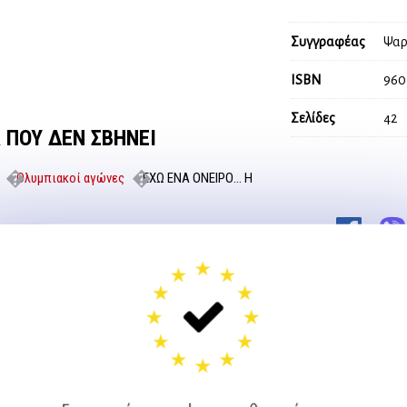
Συγγραφέας
Ψαρ
ISBN
960
Σελίδες
42
 ΠΟΥ ΔΕΝ ΣΒΗΝΕΙ
Ολυμπιακοί αγώνες
ΕΧΩ ΕΝΑ ΟΝΕΙΡΟ… Η
share
ιδιά δημοτικού σχολείου και
ειρο: να γίνει εκεχειρία και
 διάρκεια των Ολυμπιακών
όγα να ταξιδέψει στις χώρες
ου πολέμου. Βοηθός στο έργο