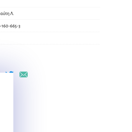
αύτη Λ.
-160-665-3