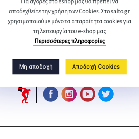
Για αγορές στο eshop μας θα πρέπει να
ροσώπως! Πώς; Με φαντασία,
αποδεχθείτε την χρήση των Cookies. Στο salto.gr
 όλα μπορούν να συμβούν!
χρησιμοποιούμε μόνο τα απαραίτητα cookies για
τη λειτουργία του e-shop μας
Περισσότερες πληροφορίες
Ακολουθήστε μας
Μη αποδοχή
Αποδοχή Cookies
στα social media