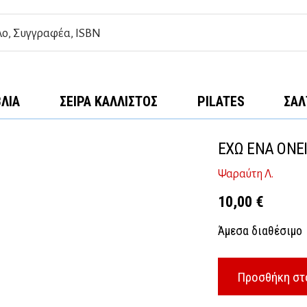
ΒΛΊΑ
ΣΕΙΡΆ ΚΆΛΛΙΣΤΟΣ
PILATES
ΣΑΛ
ΕΧΩ ΕΝΑ ΟΝΕ
Ψαραύτη Λ.
10,00
€
Άμεσα διαθέσιμο
Προσθήκη στ