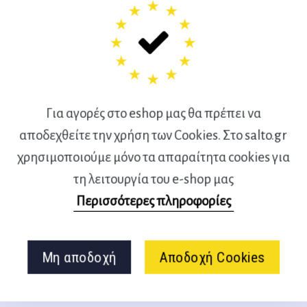
Για αγορές στο eshop μας θα πρέπει να
αποδεχθείτε την χρήση των Cookies. Στο salto.gr
χρησιμοποιούμε μόνο τα απαραίτητα cookies για
τη λειτουργία του e-shop μας
Conditioning
Conditioning for Dance:
Περισσότερες πληροφορίες
raining for
Training for Whole-Body
mance in All
Coordination and
s
Efficiency 2nd Edition –
εξαντλημένο
Μη αποδοχή
Αποδοχή Cookies
Franklin E.