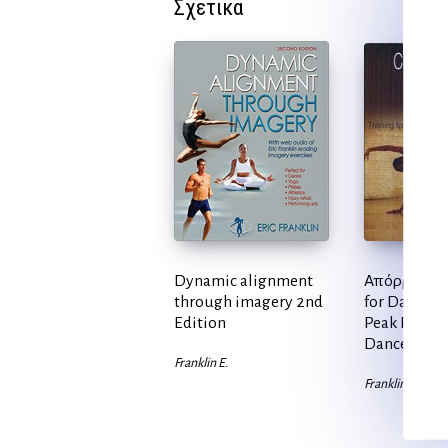
Σχετικα
Dynamic alignment
Απόρρητο: 
through imagery 2nd
for Dance: T
Edition
Peak Perfor
Dance Form
Franklin E.
Franklin E.