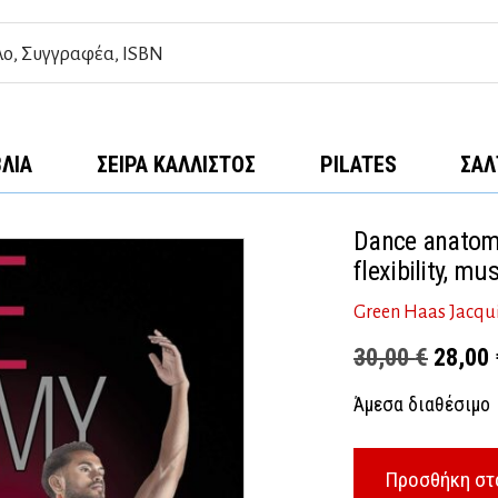
ΒΛΊΑ
ΣΕΙΡΆ ΚΆΛΛΙΣΤΟΣ
PILATES
ΣΑΛ
Dance anatomy
flexibility, m
Green Haas Jacqu
Origina
30,00
€
28,00
price
Άμεσα διαθέσιμο
was:
30,00 
Προσθήκη στ