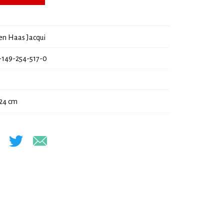
28,00 €.
en Haas Jacqui
-149-254-517-0
 24 cm