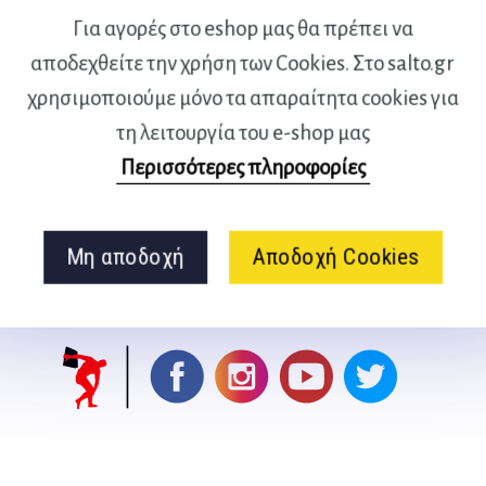
 ημερολόγιο, Alarm, Snooze,
Για αγορές στο eshop μας θα πρέπει να
Ακρίβεια: 9:59:59 σε 1/100
αποδεχθείτε την χρήση των Cookies. Στο salto.gr
υσκευασία: Κουτί κρεμαστό
χρησιμοποιούμε μόνο τα απαραίτητα cookies για
τη λειτουργία του e-shop μας
Περισσότερες πληροφορίες
Μη αποδοχή
Αποδοχή Cookies
Ακολουθήστε μας
στα social media