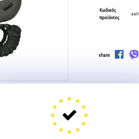
Κωδικός
440
προϊόντος
share
ΚΟ ΜΕ 10 ΜΝΗΜΗ -44093-
ΤΡΟ JS506 ΨΗΦΙΑΚΟ ΜΕ 10 ΜΝΗΜΗ -44093-