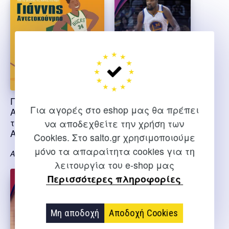
Γιάννης
Κέβιν Ντούραντ οι
Για αγορές στο eshop μας θα πρέπει
Αντετοκούμπο Από
αστέρες του
τις γειτονιές της
μπάσκετ
να αποδεχθείτε την χρήση των
Αθήνας στο NBA
Cookies. Στο salto.gr χρησιμοποιούμε
Τζόν Φίσμαν
μόνο τα απαραίτητα cookies για τη
Α. Ντ. Λάργκι
λειτουργία του e-shop μας
Περισσότερες πληροφορίες
Μη αποδοχή
Αποδοχή Cookies