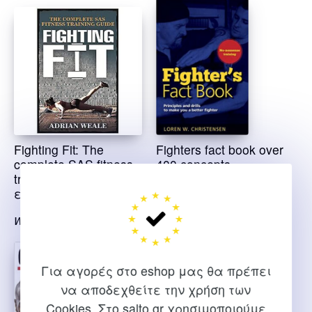
Fighting Fit: The
Fighters fact book over
complete SAS fitness
400 concepts,
training guide –
principles & drills
εξαντλημένο
Christensen L.
Weale Adrian
Για αγορές στο eshop μας θα πρέπει
να αποδεχθείτε την χρήση των
Cookies. Στο salto.gr χρησιμοποιούμε