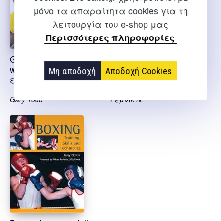
μόνο τα απαραίτητα cookies για τη
λειτουργία του e-shop μας
Περισσότερες πληροφορίες
Greatest ever boxing
Αλι μοχαμετ ο
workouts –
βασιλιάς του κόσμου
Μη αποδοχή
Αποδοχή Cookies
εξαντλημένο
Πυγμαχία
Gary Todd
Ρέμνικ Ν.