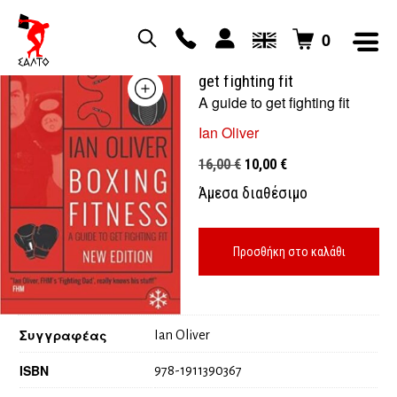
0
Boxing Fitness: A guide to
get fighting fit
A guide to get fighting fit
Ian Oliver
Original
Η
16,00
€
10,00
€
price
τρέχουσα
Άμεσα διαθέσιμο
was:
τιμή
16,00 €.
είναι:
10,00 €.
Προσθήκη στο καλάθι
Συγγραφέας
Ian Oliver
ISBN
978-1911390367