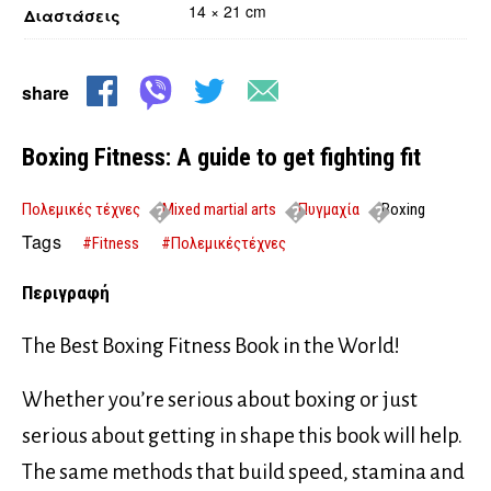
14 × 21 cm
Διαστάσεις
share
Boxing Fitness: A guide to get fighting fit
Πολεμικές τέχνες
Mixed martial arts
Πυγμαχία
Boxing
Fitness: A guide to get fighting fit
Tags
#Fitness
#Πολεμικέςτέχνες
Περιγραφή
The Best Boxing Fitness Book in the World!
Whether you’re serious about boxing or just
serious about getting in shape this book will help.
The same methods that build speed, stamina and