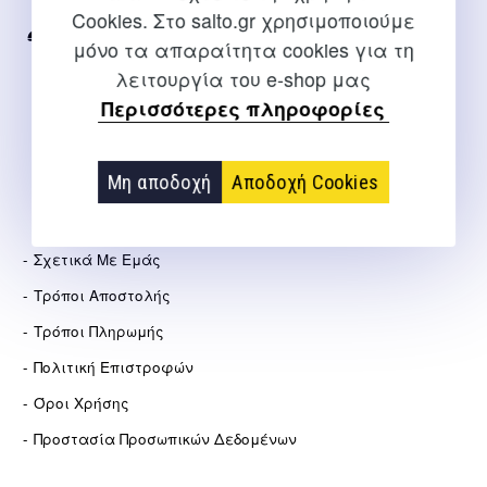
Internet
Cookies. Στο salto.gr χρησιμοποιούμε
2310 267108
μόνο τα απαραίτητα cookies για τη
λειτουργία του e-shop μας
info@salto.gr
Περισσότερες πληροφορίες
Αγγελάκη 21, Θεσσαλονίκη
Μη αποδοχή
Αποδοχή Cookies
ΕΤΑΙΡΕΊΑ
Σχετικά Με Εμάς
Τρόποι Αποστολής
Τρόποι Πληρωμής
Πολιτική Επιστροφών
Όροι Χρήσης
Προστασία Προσωπικών Δεδομένων