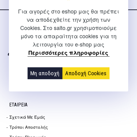
Για αγορές στο eshop μας θα πρέπει
να αποδεχθείτε την χρήση των
ΕΠΙΚΟΙΝΩΝΊΑ
Cookies. Στο salto.gr χρησιμοποιούμε
μόνο τα απαραίτητα cookies για τη
Για διευκρινίσεις και υποστήριξη παραγγελιών μέσω του
λειτουργία του e-shop μας
Internet
Περισσότερες πληροφορίες
2310 267108
info@salto.gr
Μη αποδοχή
Αποδοχή Cookies
Αγγελάκη 21, Θεσσαλονίκη
ΕΤΑΙΡΕΊΑ
Σχετικά Με Εμάς
Τρόποι Αποστολής