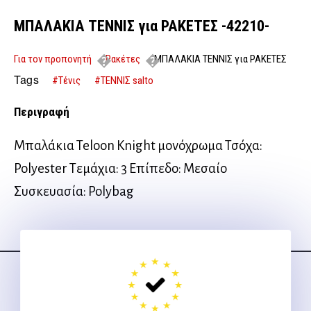
ΜΠΑΛΑΚΙΑ ΤΕΝΝΙΣ για ΡΑΚΕΤΕΣ -42210-
Για τον προπονητή
Ρακέτες
ΜΠΑΛΑΚΙΑ ΤΕΝΝΙΣ για ΡΑΚΕΤΕΣ
-42210-
Tags
#Τένις
#ΤΕΝΝΙΣ salto
Περιγραφή
Μπαλάκια Teloon Knight μονόχρωμα Τσόχα:
Polyester Τεμάχια: 3 Επίπεδο: Μεσαίο
Συσκευασία: Polybag
Ακολουθήστε μας
στα social media