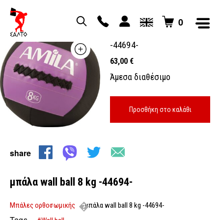
0
μπάλα wall ball 8 kg
-44694-
63,00
€
Άμεσα διαθέσιμο
Προσθήκη στο καλάθι
share
μπάλα wall ball 8 kg -44694-
Μπάλες ορθοσωμικής
μπάλα wall ball 8 kg -44694-
Tags