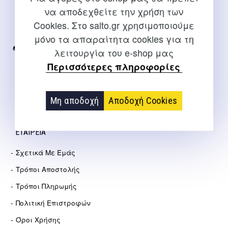
ΕΠΙΚΟΙΝΩΝΊΑ
να αποδεχθείτε την χρήση των
Για διευκρινίσεις και υποστήριξη παραγγελιών μέσω του
Cookies. Στο salto.gr χρησιμοποιούμε
Internet
μόνο τα απαραίτητα cookies για τη
λειτουργία του e-shop μας
2310 267108
Περισσότερες πληροφορίες
info@salto.gr
Αγγελάκη 21, Θεσσαλονίκη
Μη αποδοχή
Αποδοχή Cookies
ΕΤΑΙΡΕΊΑ
Σχετικά Με Εμάς
Τρόποι Αποστολής
Τρόποι Πληρωμής
Πολιτική Επιστροφών
Όροι Χρήσης