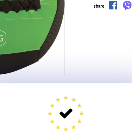
share
-
 -44692-