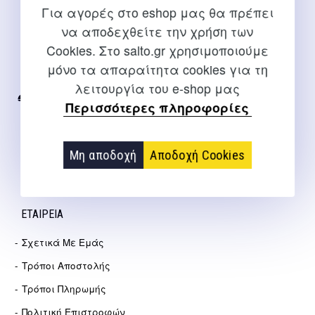
Για αγορές στο eshop μας θα πρέπει
να αποδεχθείτε την χρήση των
ΕΠΙΚΟΙΝΩΝΊΑ
Cookies. Στο salto.gr χρησιμοποιούμε
Για διευκρινίσεις και υποστήριξη παραγγελιών μέσω του
μόνο τα απαραίτητα cookies για τη
Internet
λειτουργία του e-shop μας
2310 267108
Περισσότερες πληροφορίες
info@salto.gr
Μη αποδοχή
Αποδοχή Cookies
Αγγελάκη 21, Θεσσαλονίκη
ΕΤΑΙΡΕΊΑ
Σχετικά Με Εμάς
Τρόποι Αποστολής
Τρόποι Πληρωμής
Πολιτική Επιστροφών