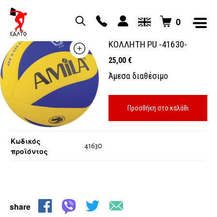
0
ΜΠΑΛΑ VOLLEY AMILA #5
ΚΟΛΛΗΤΗ PU -41630-
25,00
€
Άμεσα διαθέσιμο
Προσθήκη στο καλάθι
Κωδικός
41630
προϊόντος
share