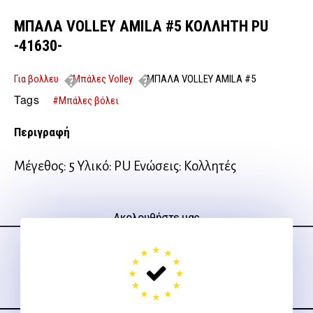
ΜΠΑΛΑ VOLLEY AMILA #5 ΚΟΛΛΗΤΗ PU
-41630-
Για βολλευ
Μπάλες Volley
ΜΠΑΛΑ VOLLEY AMILA #5
ΚΟΛΛΗΤΗ PU -41630-
Tags
#Μπάλες βόλει
Περιγραφή
Μέγεθος: 5 Υλικό: PU Ενώσεις: Κολλητές
Ακολουθήστε μας
στα social media