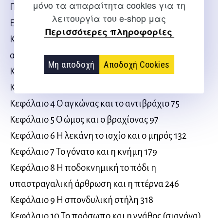
μόνο τα απαραίτητα cookies για τη
Πρόλογος Π. Συμεωνίδη xv
λειτουργία του e-shop μας
Ευχαριστίες xvi
Περισσότερες πληροφορίες
Κεφάλαιο 1 Βασικές έννοιες στην απεικόνιση των
αθλητικών κακώσεων 1
Μη αποδοχή
Αποδοχή Cookies
Κεφάλαιο 2 Κανόνες 11
Κεφάλαιο 3 Το χέρια και η πηχεοκαρπική 18
Κεφάλαιο 4 Ο αγκώνας και το αντιβράχιο 75
Κεφάλαιο 5 Ο ώμος και ο βραχίονας 97
Κεφάλαιο 6 Η λεκάνη το ισχίο και ο μηρός 132
Κεφάλαιο 7 Το γόνατο και η κνήμη 179
Κεφάλαιο 8 Η ποδοκνημική το πόδι η
υπαστραγαλική άρθρωση και η πτέρνα 246
Κεφάλαιο 9 Η σπονδυλική στήλη 318
Κεφάλαιο 10 Το πρόσωπο και η γνάθος (σιαγόνα)