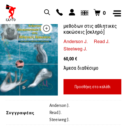
0
Άτλαντας απεικονιστικών
μεθόδων στις αθλητικές
κακώσεις [σκληρό]
Anderson J.
Read J.
Steeiweg J.
60,00
€
Άμεσα διαθέσιμο
Προσθήκη στο καλάθι
Anderson J.
Συγγραφέας
Read J.
Steeiweg J.