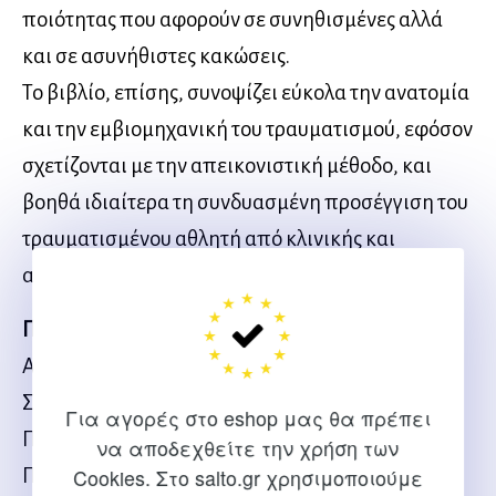
ποιότητας που αφορούν σε συνηθισμένες αλλά
και σε ασυνήθιστες κακώσεις.
Το βιβλίο, επίσης, συνοψίζει εύκολα την ανατομία
και την εμβιομηχανική του τραυματισμού, εφόσον
σχετίζονται με την απεικονιστική μέθοδο, και
βοηθά ιδιαίτερα τη συνδυασμένη προσέγγιση του
τραυματισμένου αθλητή από κλινικής και
ακτινολογικής πλευράς.
Περιεχόμενα
Αντί προλόγου vii
Σχετικά με τους συγγραφείς viii
Για αγορές στο eshop μας θα πρέπει
Πρόλογος xii
να αποδεχθείτε την χρήση των
Πρόλογος ελληνικής έκδοσης xiv
Cookies. Στο salto.gr χρησιμοποιούμε