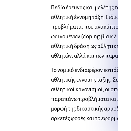
Πεδίο έρευνας και μελέτης του Αθ
αθλητική έννομη τάξη. Ειδικά στο
προβλήματα, που ανακύπτουν λό
φαινομένων (doping βία κ.λ.π), σ
αθλητική δράση ως αθλητική δεο
αθλητών, αλλά και των παραγόντω
Το νομικό ενδιαφέρον εστιάζεται
αθλητικής έννομης τάξης. Σε αυτ
αθλητικοί κανονισμοί, οι οποίοι 
παραπάνω προβλήματα και σε ση
μορφή της δικαστικής αρμοδιότη
αρκετές φορές και το εφαρμοστέο