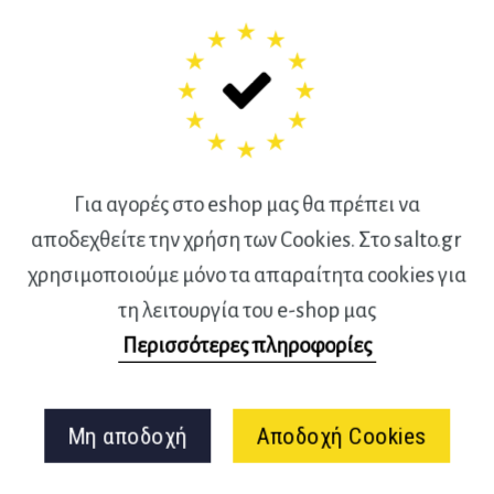
λητικού Δικαίου είναι η
 πλαίσιο αυτής τα
γω των αρνητικών
χετίζονται με την ηθική στην
ντολογία προπονητών,
Για αγορές στο eshop μας θα πρέπει να
ν της αθλητικής ζωής.
αποδεχθείτε την χρήση των Cookies. Στο salto.gr
 στον προσδιορισμό της
χρησιμοποιούμε μόνο τα απαραίτητα cookies για
ή συμπεριλαμβάνονται και οι
τη λειτουργία του e-shop μας
ρυθμίζουν πολλά από τα
Περισσότερες πληροφορίες
μαντικό βαθμό καθορίζουν τη
τας, ενώ υποδεικνύουν
Μη αποδοχή
Αποδοχή Cookies
 δίκαιο.