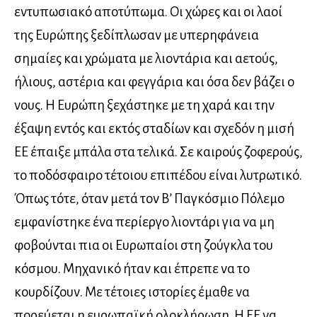
εντυπωσιακό αποτύπωμα. Οι χώρες και οι λαοί
της Ευρώπης ξεδίπλωσαν με υπερηφάνεια
σημαίες και χρώματα με λιοντάρια και αετούς,
ήλιους, αστέρια και φεγγάρια και όσα δεν βάζει ο
νους. Η Ευρώπη ξεχάστηκε με τη χαρά και την
έξαψη εντός και εκτός σταδίων και σχεδόν η μισή
ΕΕ έπαιξε μπάλα στα τελικά. Σε καιρούς ζοφερούς,
το ποδόσφαιρο τέτοιου επιπέδου είναι λυτρωτικό.
Όπως τότε, όταν μετά τον Β’ Παγκόσμιο Πόλεμο
εμφανίστηκε ένα περίεργο λιοντάρι για να μη
φοβούνται πια οι Ευρωπαίοι στη ζούγκλα του
κόσμου. Μηχανικό ήταν και έπρεπε να το
κουρδίζουν. Με τέτοιες ιστορίες έμαθε να
πορεύεται η ευρωπαϊκή ολοκλήρωση. Η ΕΕ να