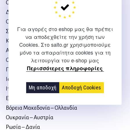
Ουκρανία – Βόρεια Μακεδονία
Δανία – Βέλγιο
Ολλανδία – Αυστρία
Για αγορές στο eshop μας θα πρέπει
Σουηδία – Σλοβακία
να αποδεχθείτε την χρήση των
Κροατία – Τσεχία
Cookies. Στο salto.gr χρησιμοποιούμε
Αγγλία – Σκωτία
μόνο τα απαραίτητα cookies για τη
λειτουργία του e-shop μας
Ουγγαρία – Γαλλία
Περισσότερες πληροφορίες
Πορτογαλία – Γερμανία
Ισπανία – Πολωνία
Μη αποδοχή
Αποδοχή Cookies
Ιταλία – Ουαλία
Ελβετία – Τουρκία
Βόρεια Μακεδονία – Ολλανδία
Ουκρανία – Αυστρία
Ρωσία – Δανία