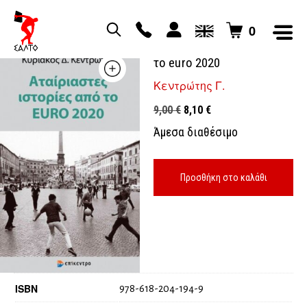
0
Αταίριαστες ιστορίες από
το euro 2020
Κεντρώτης Γ.
Original
Η
9,00
€
8,10
€
price
τρέχουσα
Άμεσα διαθέσιμο
was:
τιμή
9,00 €.
είναι:
8,10 €.
Προσθήκη στο καλάθι
ISBN
978-618-204-194-9