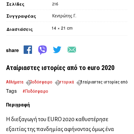
Σελίδες
216
Συγγραφέας
Κεντρώτης Γ.
14 × 21 cm
Διαστάσεις
share
Αταίριαστες ιστορίες από το euro 2020
Αθλήματα
Ποδόσφαιρο
Ιστορικά
Αταίριαστες ιστορίες από
το euro 2020
Tags
#Ποδόσφαιρο
Περιγραφή
Η διεξαγωγή του EURO 2020 καθυστέρησε
εξαιτίας της πανδημίας αφήνοντας όμως ένα