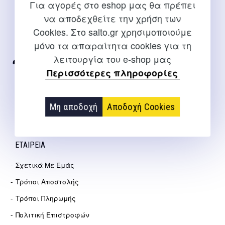
Για αγορές στο eshop μας θα πρέπει
ΕΠΙΚΟΙΝΩΝΊΑ
να αποδεχθείτε την χρήση των
Cookies. Στο salto.gr χρησιμοποιούμε
Για διευκρινίσεις και υποστήριξη παραγγελιών μέσω του
μόνο τα απαραίτητα cookies για τη
Internet
λειτουργία του e-shop μας
2310 267108
Περισσότερες πληροφορίες
info@salto.gr
Αγγελάκη 21, Θεσσαλονίκη
Μη αποδοχή
Αποδοχή Cookies
ΕΤΑΙΡΕΊΑ
Σχετικά Με Εμάς
Τρόποι Αποστολής
Τρόποι Πληρωμής
Πολιτική Επιστροφών