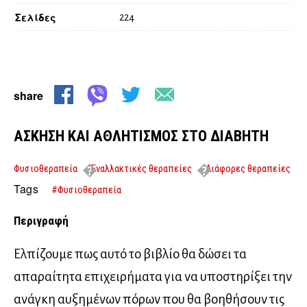
Σελίδες
224
share
ΑΣΚΗΣΗ ΚΑΙ ΑΘΛΗΤΙΣΜΟΣ ΣΤΟ ΔΙΑΒΗΤΗ
Φυσιοθεραπεία
Εναλλακτικές θεραπείες
Διάφορες θεραπείες
ΑΣΚΗΣΗ ΚΑΙ ΑΘΛΗΤΙΣΜΟΣ ΣΤΟ ΔΙΑΒΗΤΗ
Tags
#Φυσιοθεραπεία
Περιγραφή
Ελπίζουμε πως αυτό το βιβλίο θα δώσει τα
απαραίτητα επιχειρήματα για να υποστηρίξει την
ανάγκη αυξημένων πόρων που θα βοηθήσουν τις