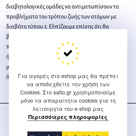
διαβητολογικές ομάδες να αντιμετωπίσουν τα
προβλήματα του τρόπου ζωής των ατόμων με
διαβήτη τύπου 2. Ελπίζουμε επίσης ότι θα
βοηθήσει τον επαγγελματία της υγείας που
πρέπει να παρέχει στα άτομα με διαβήτη τύπου 1
ή 2 λεπτομερείς συμβουλές, ώστε να γυμνάζονται
με ασφάλεια και να απολαμβάνουν την άθληση
Για αγορές στο eshop μας θα πρέπει
όσο το δυνατόν περισσότερο.
να αποδεχθείτε την χρήση των
Cookies. Στο salto.gr χρησιμοποιούμε
Ακολουθήστε μας
μόνο τα απαραίτητα cookies για τη
στα social media
λειτουργία του e-shop μας
Περισσότερες πληροφορίες