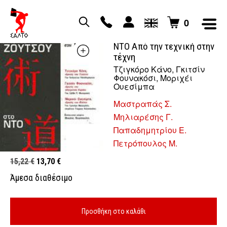
0
ΑΠΟ ΤΟ ΖΟΥΤΣΟΥ ΣΤΟ
ΝΤΟ Από την τεχνική στην
τέχνη
Τζιγκόρο Κάνο, Γκιτσίν
Φουνακόσι, Μοριχέι
Ουεσίμπα
Μαστραπάς Σ.
Μηλιαρέσης Γ.
Παπαδημητρίου Ε.
Πετρόπουλος Μ.
Original
Η
15,22
€
13,70
€
price
τρέχουσα
Άμεσα διαθέσιμο
was:
τιμή
15,22 €.
είναι:
13,70 €.
Προσθήκη στο καλάθι