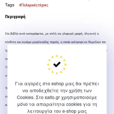
Μελέτες
ΑΠΟ ΤΟ ΖΟΥΤΣΟΥ ΣΤΟ ΝΤΟ Από την τεχνική στην τέχνη
Tags
#Πολεμικέςτέχνες
Περιγραφή
,
,
Στο
βιβλίο
αυτό
καταγράφεται
με
απλή
και
γλαφυρή
γραφή
όλη αυτή
η
,
σύνθετη
και
συνάμα
μεγαλειώδης
πορεία
η
οποία
ανέτρεψε εκ
θεμελίων
τον
,
τρόπο
με
τον
οποίο
αντιμετώπιζαν
οι
άνθρωποι
τις πολεμικές
τέχνες
μέσα
από
τις
βιογραφίες
των
τριών
μεγαλυτέρων Δασκάλων
των
Ιαπωνικών
Πολεμικών
,
20
,
Τεχνών
του
ου
αιώνα
οι οποίοι
θεωρούνται
και
οι
βασικοί
οδηγοί
και
.
υπεύθυνοι
αυτής
της εξέλιξης
Για αγορές στο eshop μας θα πρέπει
,
,
Το
σπουδαίο
αυτό
έργο
συμπληρώνεται
επίσης
από
κατατοπιστικά
και
πλήρη
να αποδεχθείτε την χρήση των
Cookies. Στο salto.gr χρησιμοποιούμε
,
,
,
εισαγωγικά
κείμενα
για
τις
συνθήκες
της
τότε
εποχής
οι
οποίες
επέβαλλαν
μόνο τα απαραίτητα cookies για τη
,
.
ουσιαστικά
αυτήν
την
πορεία
αλλαγής
λειτουργία του e-shop μας