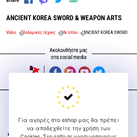
ANCIENT KOREA SWORD & WEAPON ARTS
Video
Πολεμικές τέχνες
Με όπλα
ANCIENT KOREA SWORD
& WEAPON ARTS
Ακολουθήστε μας
στα social media
ΕΠΙΚΟΙΝΩΝΊΑ
Για διευκρινίσεις και υποστήριξη παραγγελιών μέσω του
Για αγορές στο eshop μας θα πρέπει
Internet
να αποδεχθείτε την χρήση των
Cookies. Στο salto.gr χρησιμοποιούμε
2310 267108