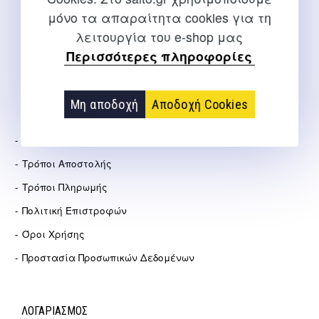
μόνο τα απαραίτητα cookies για τη
info@salto.gr
λειτουργία του e-shop μας
Περισσότερες πληροφορίες
Αγγελάκη 21, Θεσσαλονίκη
Μη αποδοχή
Αποδοχή Cookies
ΕΤΑΙΡΕΊΑ
Σχετικά Με Εμάς
Τρόποι Αποστολής
Τρόποι Πληρωμής
Πολιτική Επιστροφών
Όροι Χρήσης
Προστασία Προσωπικών Δεδομένων
ΛΟΓΑΡΙΑΣΜΟΣ