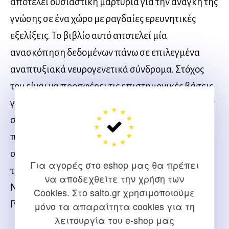
αποτελεί ουσιαστική μαρτυρία για την ανάγκη της
γνώσης σε ένα χώρο με ραγδαίες ερευνητικές
εξελίξεις. Το βιβλίο αυτό αποτελεί μία
ανασκόπηση δεδομένων πάνω σε επιλεγμένα
αναπτυξιακά νευρογενετικά σύνδρομα. Στόχος
του είναι να προσφέρει τις επιστημονικές βάσεις
για την καλύτερη κατανόηση του φαινοτύπου των
συγκεκριμένων καταστάσεων και της
παθογένεσής τους, από τη μοριακή βάση έως τη
συμπεριφορά. Έμφαση δίδεται στα πορίσματα
Για αγορές στο eshop μας θα πρέπει
της Κυτταρικής και Μοριακής Γενετικής, της
να αποδεχθείτε την χρήση των
Νευροβιολογίας, της Νευροπαθολογίας και των
Cookies. Στο salto.gr χρησιμοποιούμε
Γνωστικών Επιστημών.
μόνο τα απαραίτητα cookies για τη
λειτουργία του e-shop μας