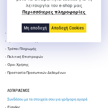
Αγγελάκη 21, Θεσσαλονίκη
λειτουργία του e-shop μας
Περισσότερες πληροφορίες
ΕΤΑΙΡΕΊΑ
Μη αποδοχή
Αποδοχή Cookies
Σχετικά Με Εμάς
Τρόποι Αποστολής
Τρόποι Πληρωμής
Πολιτική Επιστροφών
Όροι Χρήσης
Προστασία Προσωπικών Δεδομένων
ΛΟΓΑΡΙΑΣΜΟΣ
Συνδέσου με τα στοιχεία σου για γρήγορη αγορά
Είσοδος