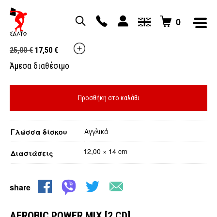
0
AEROBIC POWER MIX [2 CD]
Original
Η
25,00
€
17,50
€
price
τρέχουσα
Άμεσα διαθέσιμο
was:
τιμή
25,00 €.
είναι:
17,50 €.
Προσθήκη στο καλάθι
Γλώσσα δίσκου
Αγγλικά
12,00 × 14 cm
Διαστάσεις
share
AEROBIC POWER MIX [2 CD]