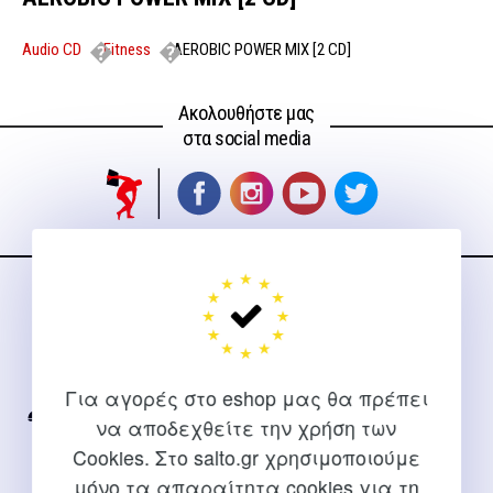
Audio CD
Fitness
AEROBIC POWER MIX [2 CD]
Ακολουθήστε μας
στα social media
ΕΠΙΚΟΙΝΩΝΊΑ
Για διευκρινίσεις και υποστήριξη παραγγελιών μέσω του
Internet
Για αγορές στο eshop μας θα πρέπει
να αποδεχθείτε την χρήση των
2310 267108
Cookies. Στο salto.gr χρησιμοποιούμε
info@salto.gr
μόνο τα απαραίτητα cookies για τη