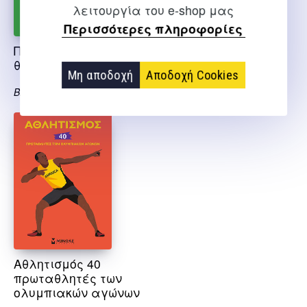
λειτουργία του e-shop μας
Περισσότερες πληροφορίες
Ποδόσφαιρο, 40
Μαραντόνα το χέρι
θρυλικοί παίκτες
του θεού
Μη αποδοχή
Αποδοχή Cookies
Billioud Jean Michel
Maradona D.
Αθλητισμός 40
πρωταθλητές των
ολυμπιακών αγώνων