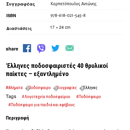
Συγγραφέας
Καρπετόπουλος Αντώνης
ISBN
978-618-021-545-8
17 × 24 cm
Διαστάσεις
share
‘Ελληνες ποδοσφαιριστές 40 θρυλικοί
παίκτες – εξαντλημένο
Αθλήματα
Ποδόσφαιρο
Βιογραφίες
‘Ελληνες
ποδοσφαιριστές 40 θρυλικοί παίκτες – εξαντλημένο
Tags
#Λογοτεχνία ποδοσφαίρου
#Ποδόσφαιρο
#Ποδόσφαιρο για παιδιά και εφήβους
Περιγραφή