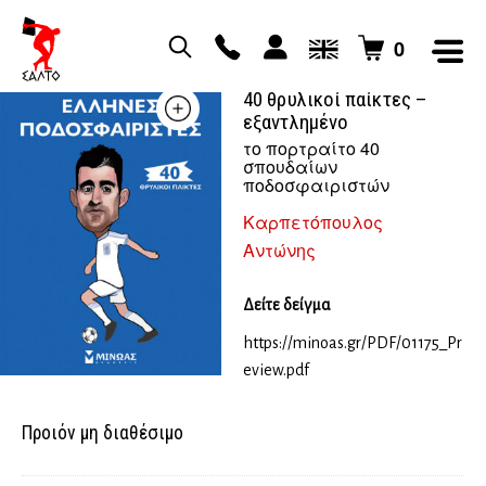
0
‘Ελληνες ποδοσφαιριστές
40 θρυλικοί παίκτες –
εξαντλημένο
το πορτραίτο 40
σπουδαίων
ποδοσφαιριστών
Καρπετόπουλος
Αντώνης
Δείτε δείγμα
https://minoas.gr/PDF/01175_Pr
eview.pdf
Προιόν μη διαθέσιμο