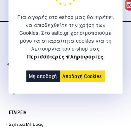
Για αγορές στο eshop μας θα πρέπει
να αποδεχθείτε την χρήση των
Cookies. Στο salto.gr χρησιμοποιούμε
ΕΠΙΚΟΙΝΩΝΊΑ
μόνο τα απαραίτητα cookies για τη
λειτουργία του e-shop μας
Για διευκρινίσεις και υποστήριξη παραγγελιών μέσω του
Περισσότερες πληροφορίες
Internet
2310 267108
Μη αποδοχή
Αποδοχή Cookies
info@salto.gr
Αγγελάκη 21, Θεσσαλονίκη
ΕΤΑΙΡΕΊΑ
Σχετικά Με Εμάς