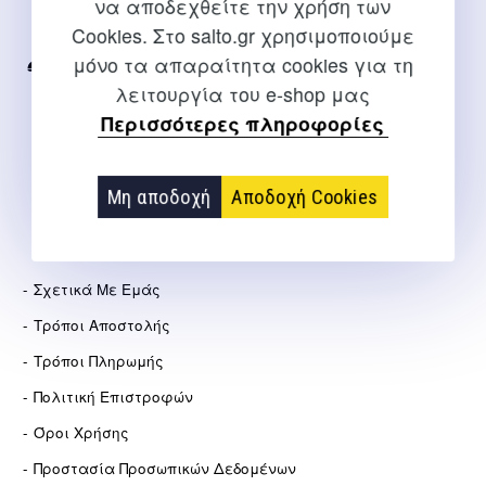
να αποδεχθείτε την χρήση των
Για διευκρινίσεις και υποστήριξη παραγγελιών μέσω του
Cookies. Στο salto.gr χρησιμοποιούμε
Internet
μόνο τα απαραίτητα cookies για τη
2310 267108
λειτουργία του e-shop μας
info@salto.gr
Περισσότερες πληροφορίες
Αγγελάκη 21, Θεσσαλονίκη
Μη αποδοχή
Αποδοχή Cookies
ΕΤΑΙΡΕΊΑ
Σχετικά Με Εμάς
Τρόποι Αποστολής
Τρόποι Πληρωμής
Πολιτική Επιστροφών
Όροι Χρήσης
Προστασία Προσωπικών Δεδομένων