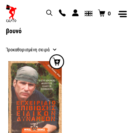
0
βουνό