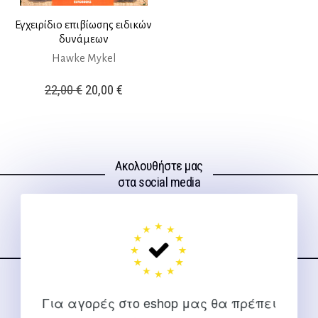
Εγχειρίδιο επιβίωσης ειδικών
δυνάμεων
Hawke Mykel
Original
Η
22,00
€
20,00
€
price
τρέχουσα
was:
τιμή
22,00 €.
είναι:
Ακολουθήστε μας
20,00 €.
στα social media
ΕΠΙΚΟΙΝΩΝΊΑ
Για αγορές στο eshop μας θα πρέπει