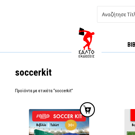
ΒΙ
soccerkit
Προϊόντα με ετικέτα “soccerkit”