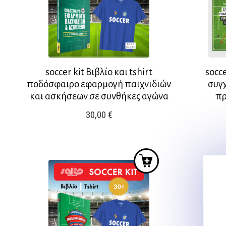
soccer kit Βιβλίο και tshirt
socce
ποδόσφαιρο εφαρμογή παιχνιδιών
συγ
και ασκήσεων σε συνθήκες αγώνα
πρ
30,00
€
Αυτό
Αυτό
το
το
προϊόν
προϊόν
έχει
έχει
πολλαπλές
πολλαπλές
παραλλαγές.
παραλλαγές
Οι
Οι
επιλογές
επιλογές
μπορούν
μπορούν