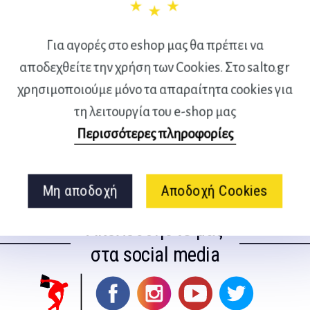
να
επιλεγούν
Για αγορές στο eshop μας θα πρέπει να
στη
σελίδα
αποδεχθείτε την χρήση των Cookies. Στο salto.gr
του
χρησιμοποιούμε μόνο τα απαραίτητα cookies για
προϊόντος
τη λειτουργία του e-shop μας
Περισσότερες πληροφορίες
Μη αποδοχή
Αποδοχή Cookies
Ακολουθήστε μας
στα social media