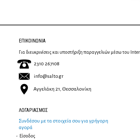
επιλεγούν
στη
σελίδα
του
προϊόντος
ΕΠΙΚΟΙΝΩΝΊΑ
Για διευκρινίσεις και υποστήριξη παραγγελιών μέσω του Inte
2310 267108
info@salto.gr
Αγγελάκη 21, Θεσσαλονίκη
ΛΟΓΑΡΙΑΣΜΟΣ
Συνδέσου με τα στοιχεία σου για γρήγορη
αγορά
Είσοδος