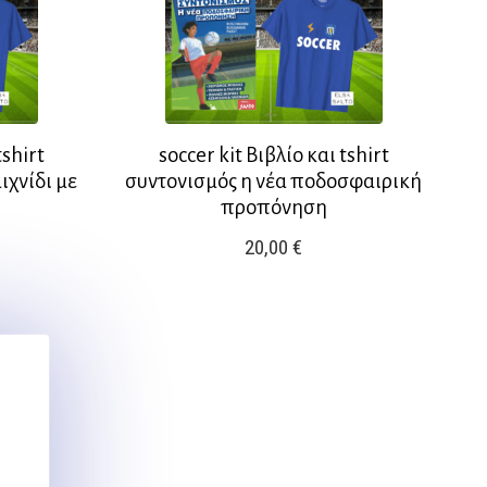
tshirt
soccer kit Βιβλίο και tshirt
χνίδι με
συντονισμός η νέα ποδοσφαιρική
προπόνηση
20,00
€
Αυτό
το
προϊόν
έχει
πολλαπλές
παραλλαγές.
Οι
επιλογές
μπορούν