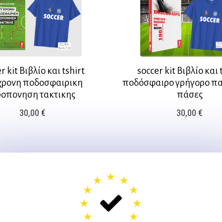
r kit Βιβλίο και tshirt
soccer kit Βιβλίο και 
χρονη ποδοσφαιρικη
ποδόσφαιρο γρήγορο παι
οπονηση τακτικης
πάσες
30,00
€
30,00
€
Αυτό
το
προϊόν
έχει
πολλαπλές
.
παραλλαγές.
Οι
επιλογές
μπορούν