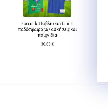
να
να
επιλεγούν
επιλεγούν
στη
στη
σελίδα
σελίδα
soccer kit Βιβλίο και tshirt
του
του
ποδόσφαιρο 365 ασκήσεις και
προϊόντος
προϊόντος
παιχνίδια
30,00
€
Αυτό
το
προϊόν
έχει
πολλαπλές
παραλλαγές.
Οι
επιλογές
μπορούν
να