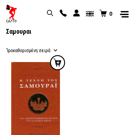
0
Σαμουραι