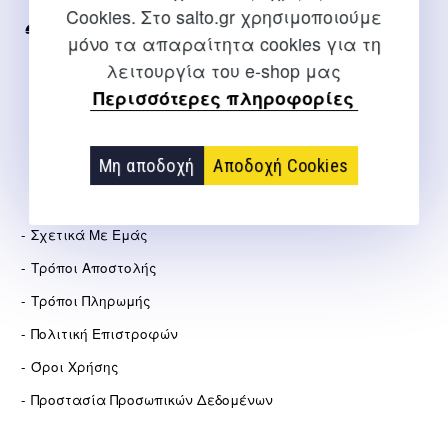
Cookies. Στο salto.gr χρησιμοποιούμε
2310 267108
μόνο τα απαραίτητα cookies για τη
λειτουργία του e-shop μας
info@salto.gr
Περισσότερες πληροφορίες
Αγγελάκη 21, Θεσσαλονίκη
Μη αποδοχή
Αποδοχή Cookies
ΕΤΑΙΡΕΊΑ
Σχετικά Με Εμάς
Τρόποι Αποστολής
Τρόποι Πληρωμής
Πολιτική Επιστροφών
Όροι Χρήσης
Προστασία Προσωπικών Δεδομένων