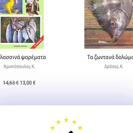
λασσινά ψαρέματα
Τα ζωντανά δολώμ
Χριστόπουλος Κ.
Δρόσος Α.
Original
Η
14,63
€
13,00
€
price
τρέχουσα
was:
τιμή
14,63 €.
είναι:
13,00 €.