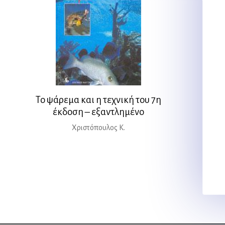
Το ψάρεμα και η τεχνική του 7η
έκδοση – εξαντλημένο
Χριστόπουλος Κ.