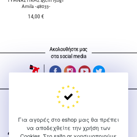
ΓΥΜΝΑΣΤΙΚΗΣ 45cm 150gr
Amila -48033-
14,00
€
Ακολουθήστε μας
στα social media
ΕΠΙΚΟΙΝΩΝΊΑ
Για διευκρινίσεις και υποστήριξη παραγγελιών μέσω του
Για αγορές στο eshop μας θα πρέπει
Internet
να αποδεχθείτε την χρήση των
Cookies. Στο salto.gr χρησιμοποιούμε
2310 267108