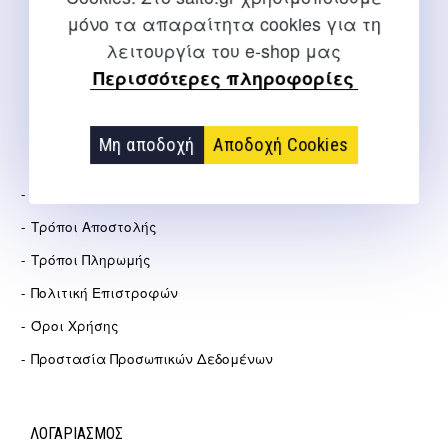
μόνο τα απαραίτητα cookies για τη
info@salto.gr
λειτουργία του e-shop μας
Περισσότερες πληροφορίες
Αγγελάκη 21, Θεσσαλονίκη
Μη αποδοχή
Αποδοχή Cookies
ΕΤΑΙΡΕΊΑ
Σχετικά Με Εμάς
Τρόποι Αποστολής
Τρόποι Πληρωμής
Πολιτική Επιστροφών
Όροι Χρήσης
Προστασία Προσωπικών Δεδομένων
ΛΟΓΑΡΙΑΣΜΟΣ